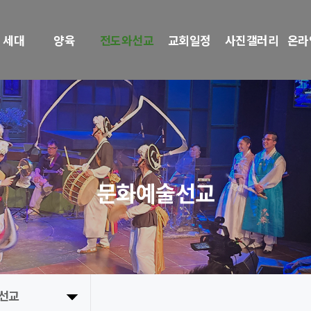
 세대
양육
전도와선교
교회일정
사진갤러리
온라
문화예술선교
선교