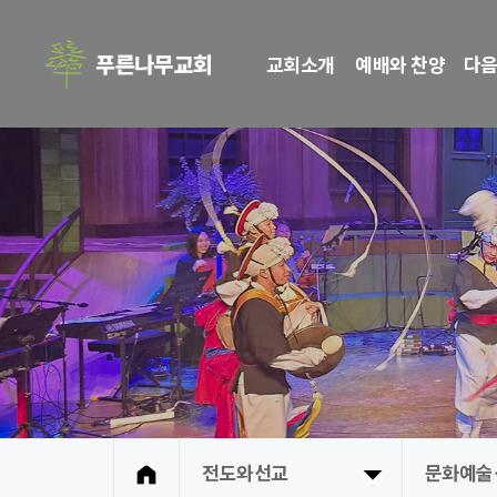
교회소개
예배와 찬양
다음
전도와선교
문화예술